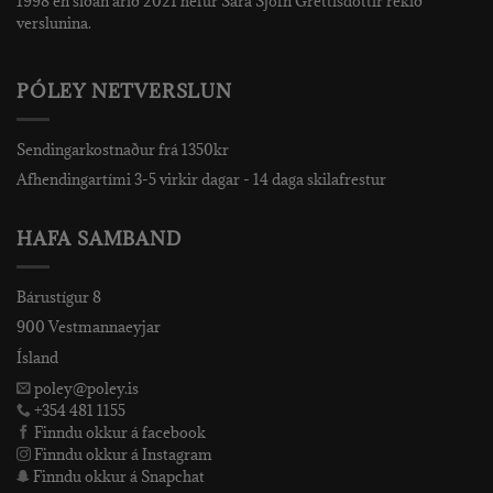
1998 en síðan árið 2021 hefur Sara Sjöfn Grettisdóttir rekið
verslunina.
PÓLEY NETVERSLUN
Sendingarkostnaður frá 1350kr
Afhendingartími 3-5 virkir dagar - 14 daga skilafrestur
HAFA SAMBAND
Bárustígur 8
900 Vestmannaeyjar
Ísland
poley@poley.is
+354 481 1155
Finndu okkur á facebook
Finndu okkur á Instagram
Finndu okkur á Snapchat