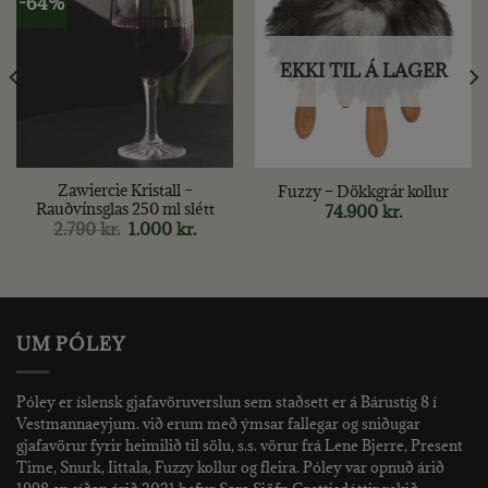
-64%
EKKI TIL Á LAGER
Zawiercie Kristall –
Fuzzy – Dökkgrár kollur
Rauðvínsglas 250 ml slétt
74.900
kr.
nt
Original
Current
2.790
kr.
1.000
kr.
price
price
was:
is:
kr..
2.790 kr..
1.000 kr..
UM PÓLEY
Póley er íslensk gjafavöruverslun sem staðsett er á Bárustíg 8 í
Vestmannaeyjum. við erum með ýmsar fallegar og sniðugar
gjafavörur fyrir heimilið til sölu, s.s. vörur frá Lene Bjerre, Present
Time, Snurk, Iittala, Fuzzy kollur og fleira. Póley var opnuð árið