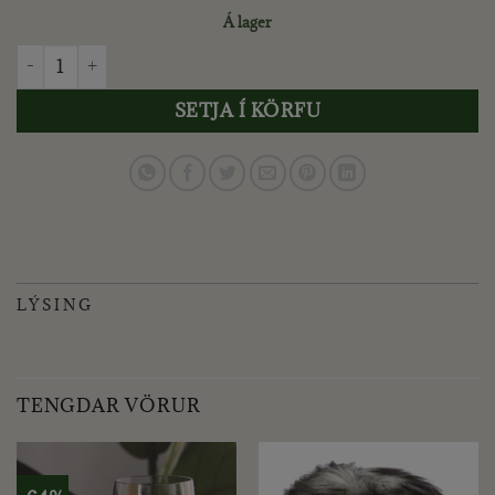
Á lager
TRIXIE - DISKUR M/HÓLFUM OG SOGSKÁL MR. DINO quant
SETJA Í KÖRFU
LÝSING
TENGDAR VÖRUR