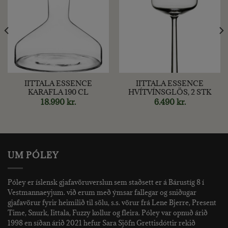
IITTALA ESSENCE
IITTALA ESSENCE
KARAFLA 190 CL
HVÍTVÍNSGLÖS, 2 STK
18.990
kr.
6.490
kr.
nt
kr..
UM PÓLEY
Póley er íslensk gjafavöruverslun sem staðsett er á Bárustíg 8 í
Vestmannaeyjum. við erum með ýmsar fallegar og sniðugar
gjafavörur fyrir heimilið til sölu, s.s. vörur frá Lene Bjerre, Present
Time, Snurk, Iittala, Fuzzy kollur og fleira. Póley var opnuð árið
1998 en síðan árið 2021 hefur Sara Sjöfn Grettisdóttir rekið