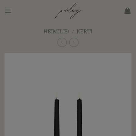
Skip
to
content
HEIMILIÐ
/
KERTI