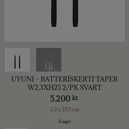
UYUNI – BATTERÍSKERTI TAPER
W2,3XH25 2/PK SVART
5.200
kr.
2,3 x 25,5 cm
Á lager