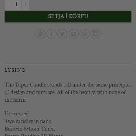
UYUNI - BATTERÍSKERTI TAPER W2,3XH25 2/PK SVART quant
SETJA Í KÖRFU
LÝSING
The Taper Candle stands tall under the same principles
of design and purpose. All of the beauty, with none of
the harm.
Unscented
Two candles in pack
Built-in 6-hour Timer