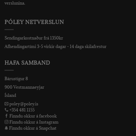
verslunina.
PÓLEY NETVERSLUN
Sendingarkostnaður frá 1350kr
Afhendingartími 3-5 virkir dagar - 14 daga skilafrestur
HAFA SAMBAND
Bárustígur 8
900 Vestmannaeyjar
Ísland
poley@poley.is
+354 481 1155
Finndu okkur á facebook
Finndu okkur á Instagram
Finndu okkur á Snapchat