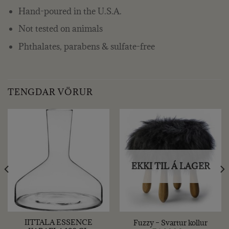
Hand-poured in the U.S.A.
Not tested on animals
Phthalates, parabens & sulfate-free
TENGDAR VÖRUR
EKKI TIL Á LAGER
IITTALA ESSENCE
Fuzzy – Svartur kollur