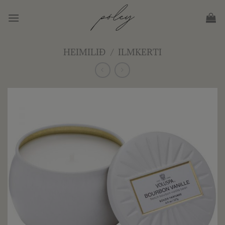
Skip
to
content
HEIMILIÐ
/
ILMKERTI