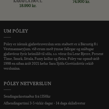
KARAFLA 190 CL
74.900
kr.
18.990
kr.
UM PÓLEY
Póley er íslensk gjafavöruverslun sem staðsett er á Bárustíg 8 í
Vestmannaeyjum. við erum með ýmsar fallegar og sniðugar
gjafavörur fyrir heimilið til sölu, s.s. vörur frá Lene Bjerre, Present
Time, Snurk, Iittala, Fuzzy kollur og fleira. Póley var opnuð árið
1998 en síðan árið 2021 hefur Sara Sjöfn Grettisdóttir rekið
verslunina.
PÓLEY NETVERSLUN
Sendingarkostnaður frá 1350kr
Afhendingartími 3-5 virkir dagar - 14 daga skilafrestur