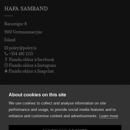
HAFA SAMBAND
Bárustígur 8
900 Vestmannaeyjar
Ísland
poley@poley.is
+354 481 1155
Finndu okkur á facebook
Finndu okkur á Instagram
Finndu okkur á Snapchat
PÓLEY EHF
About cookies on this site
We use cookies to collect and analyse information on site
Póley ehf
performance and usage, to provide social media features and to
kt: 4905072480
enhance and customise content and advertisements.
Learn more
VSKnr: 94312
Skilmálar